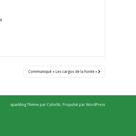
l
Communiqué « Les cargos de la honte »
sparkling Thème par
Colorlib
. Propulsé par
WordPress