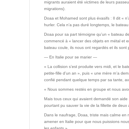
migrants auraient été victimes de leurs passeur
migrations).
Doaa et Mohamed sont plus évasifs : Il dit « n’a
hurler. Cela n’a pas duré longtemps, le bateau
Doaa pour sa part témoigne qu’un « bateau de p
commencé à « lancer des objets en métal et en 
bateau coule, ils nous ont regardés et ils sont 
— En Italie pour se marier —
« La collision s’est produite vers midi, et le 
petite-fille d’un an », puis « une mère m’a dem
confié pendant quelque temps par sa tante, avan
« Nous sommes restés en groupe et nous avons 
Mais tous ceux qui avaient demandé son aide s
pourtant pu sauver la vie de la fillette de deux
Dans le naufrage, Doaa, triste mais calme en ra
amener en Italie pour que nous puissions nous y
les enfants ».