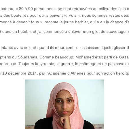
teau, « 80 à 90 personnes » se sont retrouvées au milieu des flots à 
des bouteilles pour qu’ils boivent ». Puis, « nous sommes restés deux nui
mmencé à devenir fous », raconte le jeune barbier, qui a eu la chance d’
ans un hôtel, « et j’ai commencé à enlever mon gilet de sauvetage, mai
s enfants avec eux, et quand ils mouraient ils les laissaient juste glisser
Egyptiens ou Soudanais. Comme beaucoup, Mohamed était parti de Gaza,
e heureuse. Toujours la tyrannie, la guerre, le chômage et ne pas savo
di 19 décembre 2014, par l’Académie d’Athènes pour son action héroïq