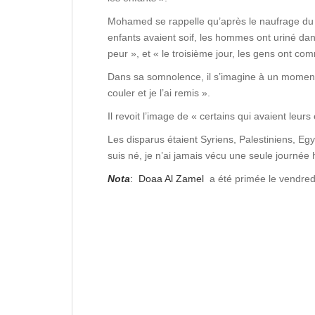
Mohamed se rappelle qu’après le naufrage du ba
enfants avaient soif, les hommes ont uriné dans 
peur », et « le troisième jour, les gens ont co
Dans sa somnolence, il s’imagine à un moment d
couler et je l’ai remis ».
Il revoit l’image de « certains qui avaient leur
Les disparus étaient Syriens, Palestiniens, 
suis né, je n’ai jamais vécu une seule journé
Nota
: Doaa Al Zamel
a été primée le vendre