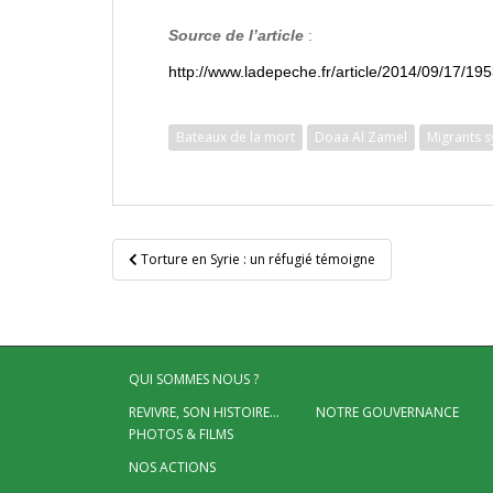
Source de l’article
:
http://www.ladepeche.fr/article/2014/09/17/19
Bateaux de la mort
Doaa Al Zamel
Migrants s
Navigation
Torture en Syrie : un réfugié témoigne
de
l’article
QUI SOMMES NOUS ?
REVIVRE, SON HISTOIRE…
NOTRE GOUVERNANCE
PHOTOS & FILMS
NOS ACTIONS