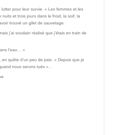
lutter pour leur survie. « Les femmes et les
ts et trois jours dans le froid, la soif, la
avoir trouvé un gilet de sauvetage.
s j’ai soudain réalisé que j’étais en train de
 dans l’eau… »
 en quête d’un peu de paix. « Depuis que je
ir quand nous serons tués »…
ue