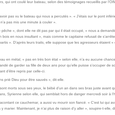
s, qui ont coulé leur bateau, selon des témoignages recueillis par l’OI
voir pas vu le bateau qui nous a percutés ». « J’étais sur le pont inférie
 n’a pas mis une minute à couler ».
êche », dont elle ne dit pas par qui il était occupé, « nous a demandé
bois en nous insultant », mais comme le capitaine refusait de s’arrête
partis ». D’après leurs traits, elle suppose que les agresseurs étaient «
bateau en métal, « pas en très bon état » selon elle, n’a eu aucune cha
andé de garder sa fille de deux ans pour qu’elle puisse s’occuper de son
t d’être repris par celle-ci.
prié Dieu pour être sauvés », dit-elle.
ont morts sous ses yeux, le bébé d’un an dans ses bras juste avant qu’
 ans, Syrienne selon elle, qui semblait hors de danger mercredi soir à l’h
contant ce cauchemar, a aussi vu mourir son fiancé. « C’est lui qui ava
 marier. Maintenant, je n’ai plus de raison d’y aller », soupire-t-elle, 