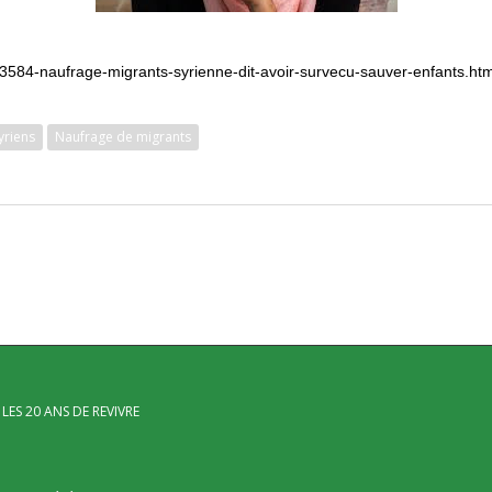
53584-naufrage-migrants-syrienne-dit-avoir-survecu-sauver-enfants.htm
yriens
Naufrage de migrants
LES 20 ANS DE REVIVRE