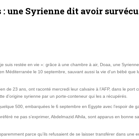
: une Syrienne dit avoir survécu
i je suis restée en vie »: grâce à une chambre à air, Doaa, une Syrienn
en Méditerranée le 10 septembre, sauvant aussi la vie d’un bébé que 
 de 23 ans, ont raconté mercredi leur calvaire à l’AFP, dans le port c
ette d’origine syrienne par un porte-conteneur qui les a récupérés.
r quelque 500, embarquées le 6 septembre en Egypte avec l’espoir de gag
 préféré ne pas s’exprimer, Abdelmazid Alhila, sont apparus en bonne s
apparemment parce qu’ils refusaient de se laisser transférer dans une e