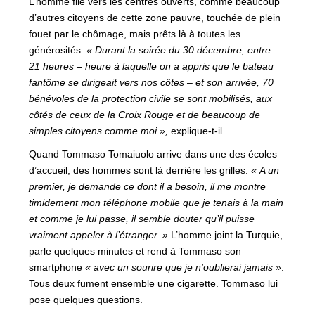
L’homme file vers les centres ouverts, comme beaucoup
d’autres citoyens de cette zone pauvre, touchée de plein
fouet par le chômage, mais prêts là à toutes les
générosités.
« Durant la soirée du 30 décembre, entre
21 heures – heure à laquelle on a appris que le bateau
fantôme se dirigeait vers nos côtes – et son arrivée, 70
bénévoles de la protection civile se sont mobilisés, aux
côtés de ceux de la Croix Rouge et de beaucoup de
simples citoyens comme
moi
»,
explique-t-il.
Quand Tommaso Tomaiuolo arrive dans une des écoles
d’accueil, des hommes sont là derrière les grilles.
« A un
premier, je demande ce dont il a besoin, il me montre
timidement mon téléphone mobile que je tenais à la main
et comme je lui passe, il semble
douter
qu’il puisse
vraiment
appeler
à l’étranger. »
L’homme joint la
Turquie
,
parle quelques minutes et rend à Tommaso son
smartphone
« avec un
sourire
que je n’oublierai jamais »
.
Tous deux fument ensemble une cigarette.
Tommaso lui
pose quelques questions
.