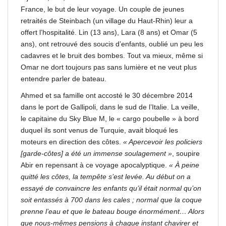
France, le but de leur voyage. Un couple de jeunes
retraités de Steinbach (un village du Haut-Rhin) leur a
offert l’hospitalité. Lin (13 ans), Lara (8 ans) et Omar (5
ans), ont retrouvé des soucis d’enfants, oublié un peu les
cadavres et le bruit des bombes. Tout va mieux, même si
Omar ne dort toujours pas sans lumière et ne veut plus
entendre parler de bateau.
Ahmed et sa famille ont accosté le 30 décembre 2014
dans le port de Gallipoli, dans le sud de l’Italie. La veille,
le capitaine du Sky Blue M, le « cargo poubelle » à bord
duquel ils sont venus de Turquie, avait bloqué les
moteurs en direction des côtes.
« Apercevoir les policiers
[garde-côtes] a été un immense soulagement »
, soupire
Abir en repensant à ce voyage apocalyptique.
« À peine
quitté les côtes, la tempête s’est levée. Au début on a
essayé de convaincre les enfants qu’il était normal qu’on
soit entassés à 700 dans les cales ; normal que la coque
prenne l’eau et que le bateau bouge énormément… Alors
que nous-mêmes pensions à chaque instant chavirer et