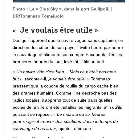
Photo : Le « Blue Sky », dans le port Gallipoli. |
DR/Tommaso Tomaiuolo
« Je voulais
être
utile »
Dès qu’il apprend que le navire vogue sans capitaine, en
direction des côtes de son pays,
il twitte heure par heure
le sauvetage
et alimente son compte
Facebook
. Dès les
premières heures du jour, levé tôt, il file au port.
« Un navire vide c’est bien… Mais ce n’était pas mon
but ! ,
raconte-t-il,
je voulais
être
utile. »
Tommaso
pressent que la couche de rouille du cargo cache bien
des drames humains. Comme il ne décroche pas des
radios locales, il apprend tout de suite dans quelles
écoles de la ville ont été installés les migrants, afin qu’ils
puissent se
reposer
.
« Le maire a eu six heures
pour
réagir
et
trouver
des solutions. Juste le temps du
sauvetage du navire »,
ajoute Tommaso.