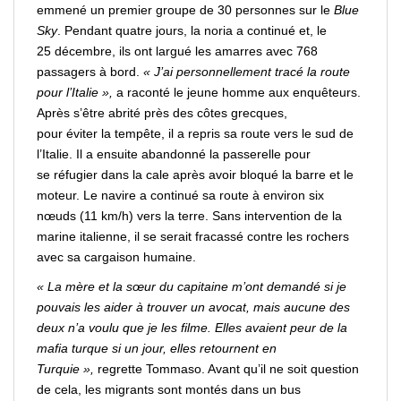
emmené un premier groupe de 30 personnes sur le
Blue
Sky
. Pendant quatre jours, la noria a continué et, le
25 décembre, ils ont largué les amarres avec 768
passagers à bord.
« J’ai personnellement tracé la route
pour l’Italie »,
a raconté le jeune homme aux enquêteurs.
Après s’être abrité près des côtes grecques,
pour
éviter
la tempête, il a repris sa route vers le sud de
l’Italie. Il a ensuite abandonné la passerelle pour
se
réfugier
dans la cale après
avoir
bloqué la barre et le
moteur. Le navire a continué sa route à environ six
nœuds (11 km/h) vers la terre. Sans intervention de la
marine italienne, il se serait fracassé contre les rochers
avec sa cargaison humaine.
« La mère et la sœur du capitaine m’ont demandé si je
pouvais les
aider
à
trouver
un avocat, mais aucune des
deux n’a voulu que je les filme. Elles avaient peur de la
mafia turque si un jour, elles retournent en
Turquie »,
regrette Tommaso. Avant qu’il ne soit question
de cela, les migrants sont montés dans un bus