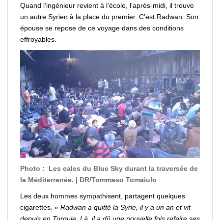
Quand l’ingénieur revient à l’école, l’après-midi, il trouve
un autre Syrien à la place du premier. C’est Radwan. Son
épouse se repose de ce
voyage
dans des conditions
effroyables.
Photo :
Les cales du Blue Sky durant la traversée de
la Méditerranée. | DR/Tommaso Tomaiulo
Les deux hommes sympathisent, partagent quelques
cigarettes.
« Radwan a quitté la
Syrie
, il y a un an et vit
depuis en Turquie. Là, il a dû une nouvelle fois refaire ses