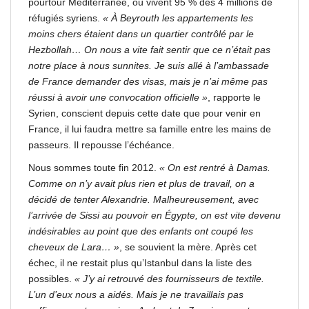
pourtour Méditerranée, où vivent 95 % des 4 millions de
réfugiés syriens.
« À Beyrouth les appartements les
moins chers étaient dans un quartier contrôlé par le
Hezbollah… On nous a vite fait sentir que ce n’était pas
notre place à nous sunnites. Je suis allé à l’ambassade
de France demander des visas, mais je n’ai même pas
réussi à avoir une convocation officielle »
, rapporte le
Syrien, conscient depuis cette date que pour venir en
France, il lui faudra mettre sa famille entre les mains de
passeurs. Il repousse l’échéance.
Nous sommes toute fin 2012.
« On est rentré à Damas.
Comme on n’y avait plus rien et plus de travail, on a
décidé de tenter Alexandrie. Malheureusement, avec
l’arrivée de Sissi au pouvoir en Égypte, on est vite devenu
indésirables au point que des enfants ont coupé les
cheveux de Lara… »
, se souvient la mère. Après cet
échec, il ne restait plus qu’Istanbul dans la liste des
possibles.
« J’y ai retrouvé des fournisseurs de textile.
L’un d’eux nous a aidés. Mais je ne travaillais pas