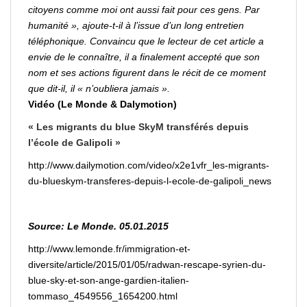
citoyens comme moi ont aussi fait pour ces gens. Par
humanité », ajoute-t-il à l’issue d’un long entretien
téléphonique. Convaincu que le lecteur de cet article a
envie de le
connaître
, il a finalement accepté que son
nom et ses actions figurent dans le récit de ce moment
que dit-il, il « n’oubliera jamais ».
Vidéo (Le Monde & Dalymotion)
« Les migrants du blue SkyM transférés depuis
l’école de Galipoli »
http://www.dailymotion.com/video/x2e1vfr_les-migrants-
du-blueskym-transferes-depuis-l-ecole-de-galipoli_news
Source
: Le Monde. 05.01.2015
http://www.lemonde.fr/immigration-et-
diversite/article/2015/01/05/radwan-rescape-syrien-du-
blue-sky-et-son-ange-gardien-italien-
tommaso_4549556_1654200.html