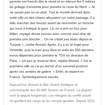
parents ont franchi dès le réveil et en silence les 3 mètres
du grillage d’enceinte pour prendre la route du Nord.
« Je
ne savais pas où on était. Tout le monde dormait dans
cette ville où des chiens aboyaient sur notre passage. Il a
fallu marcher des heures avant de rencontrer un homme
qui nous a indiqué la gare. Là, on a pris un bus pour
Milan, voyagé douze heures avec comme seul rêve de
prendre une douche… On ne s’était pas lavés depuis la
Turquie »
, confie Ahmed. Après, il y a eu le trajet pour
Vintimille, puis le train pour Nice et enfin les 550 derniers
euros dépensés pour prendre le TGV en direction de
Paris.
« Un jour je reverrai Nice,
répète Ahmed
. C’est la
première ville où j’ai pu dormir d’un sommeil profond
après ces années de galère. »
Enfin, ils étaient en
France. Symboliquement sauvés.
Aujourd’hui, Ahmed et Abir rêvent d’intégrer la
communauté des 40 000 Syriens de France. La plupart
sont là depuis longtemps. Les réfugiés du conflit actuel
ne gonflent les rangs qu’au compte-gouttes. Depuis 2011,