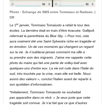
Photo : Echange de SMS entre Tommaso et Radwan. |
DR
er
Le 1
janvier, Tommaso Tomaiuolo a refait le tour des
écoles. La dernière était en train d’être évacuée. Gallipoli
refermait la parenthèse du
Blue Sky
.
« Pour moi, cela
aura vraiment été une Saint-Sylvestre riche en tragédie et
en émotion. Un de ces moments qui changent un regard
sur la vie. Je n’oublierai jamais comment ma ville a
su
prendre
soin des migrants. J’aime me
rappeler
cette
photo du maire qui fait une partie de
volley
-ball avec
quelques-uns d’entre eux. La vie est rude dans l’Italie du
sud, très touchée par la crise, mais elle est belle. Nous
avons des valeurs »,
conclut l’Italien avant de
repartir
à
son quotidien d’informaticien.
*
Initialement, Tommaso Tomaiuolo ne souhaitait
pas
apparaître
dans ce récit. « Je veux juste que cette
tragédie soit connue. Je n’ai fait que ce que d’autres