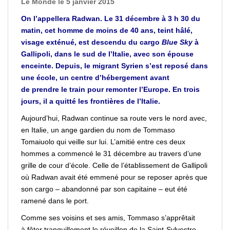
Le Monde le 5 janvier 2015
On l’appellera Radwan. Le 31 décembre à 3 h 30 du
matin, cet homme de moins de 40 ans, teint hâlé,
visage exténué, est descendu du cargo
Blue Sky
à
Gallipoli, dans le sud de l’
Italie
, avec son épouse
enceinte. Depuis, le migrant Syrien s’est reposé dans
une école, un
centre
d’hébergement avant
de
prendre
le train pour
remonter
l’
Europe
. En trois
jours, il a quitté les frontières de l’Italie.
Aujourd’hui, Radwan continue sa route vers le nord avec,
en Italie, un ange gardien du nom de Tommaso
Tomaiuolo qui veille sur lui. L’amitié entre ces deux
hommes a commencé le 31 décembre au travers d’une
grille de cour d’école. Celle de l’établissement de Gallipoli
où Radwan avait été emmené pour se
reposer
après que
son cargo – abandonné par son capitaine – eut été
ramené dans le port.
Comme ses voisins et
ses
amis, Tommaso s’apprêtait
à
fêter
tranquillement le réveillon de la Saint-Sylvestre