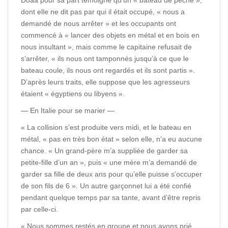
Doaa pour sa part témoigne qu’un « bateau de pêche »,
dont elle ne dit pas par qui il était occupé, « nous a
demandé de nous arrêter » et les occupants ont
commencé à « lancer des objets en métal et en bois en
nous insultant », mais comme le capitaine refusait de
s’arrêter, « ils nous ont tamponnés jusqu’à ce que le
bateau coule, ils nous ont regardés et ils sont partis ».
D’après leurs traits, elle suppose que les agresseurs
étaient « égyptiens ou libyens ».
— En Italie pour se marier —
« La collision s’est produite vers midi, et le bateau en
métal, « pas en très bon état » selon elle, n’a eu aucune
chance. « Un grand-père m’a suppliée de garder sa
petite-fille d’un an », puis « une mère m’a demandé de
garder sa fille de deux ans pour qu’elle puisse s’occuper
de son fils de 6 ». Un autre garçonnet lui a été confié
pendant quelque temps par sa tante, avant d’être repris
par celle-ci.
« Nous sommes restés en groupe et nous avons prié