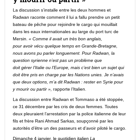
La discussion s’installe entre les deux hommes et
Radwan raconte comment il lui a fallu
prendre
un petit
bateau de pêche pour
rejoindre
le cargo qui mouillait
dans les eaux internationales au large du port turc de
Mersin.
« Comme il avait un très bon anglais,
pour
avoir
vécu quelque temps en Grande-
Bretagne
,
nous avons pu
parler
longuement. Pour Radwan, la
question syrienne n’est pas un problème que
doit
gérer
l’Italie ou l’Europe, mais c’est bien un sujet qui
doit
être
pris en charge par les Nations unies. Je n’avais
que deux options, m’a dit Radwan :
rester
en Syrie pour
y
mourir
ou partir »,
rapporte l’Italien.
La discussion entre Radwan et Tommaso a été stoppée,
ce 31 décembre par les cris de deux femmes. Toutes
deux pleuraient l’arrestation par la
police
italienne de leur
fils et frère Rani Ahmad Sarkas, soupçonné par les
autorités d’être un des passeurs et d’avoir piloté le cargo.
Dimanche 4 janvier, le quotidien italien
La