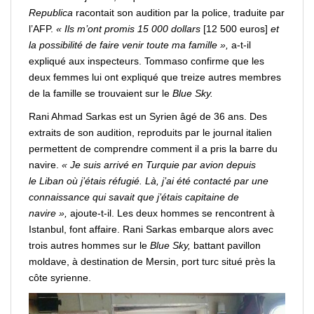
Republica
racontait son audition par la police, traduite par
l’AFP.
« Ils m’ont promis 15 000 dollars
[12 500 euros]
et
la possibilité de
faire
venir
toute ma
famille
»,
a-t-il
expliqué aux inspecteurs. Tommaso confirme que les
deux femmes lui ont expliqué que treize autres membres
de la famille se trouvaient sur le
Blue Sky.
Rani Ahmad Sarkas est un Syrien âgé de 36 ans. Des
extraits de son audition, reproduits par le journal italien
permettent de
comprendre
comment il a pris la barre du
navire.
« Je suis arrivé en Turquie par avion depuis
le
Liban
où j’étais réfugié. Là, j’ai été contacté par une
connaissance qui savait que j’étais capitaine de
navire »,
ajoute-t-il. Les deux hommes se rencontrent à
Istanbul, font affaire. Rani Sarkas embarque alors avec
trois autres hommes sur le
Blue Sky,
battant pavillon
moldave, à destination de Mersin, port turc situé près la
côte syrienne.