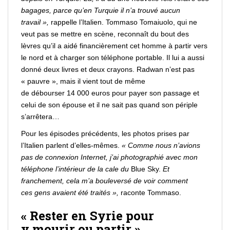
bagages, parce qu’en Turquie il n’a trouvé aucun
travail »,
rappelle l’Italien. Tommaso Tomaiuolo, qui ne
veut pas se
mettre
en scène, reconnaît du bout des
lèvres qu’il a aidé financièrement cet homme à
partir
vers
le nord et à
charger
son téléphone portable. Il lui a aussi
donné deux
livres
et deux crayons. Radwan n’est pas
« pauvre », mais il vient tout de même
de
débourser
14 000 euros pour
payer
son passage et
celui de son épouse et il ne sait pas quand son périple
s’arrêtera…
Pour les épisodes précédents, les photos prises par
l’Italien parlent d’elles-mêmes.
« Comme nous n’avions
pas de connexion Internet, j’ai photographié avec mon
téléphone l’intérieur de la cale du
Blue
Sky.
Et
franchement, cela m’a bouleversé de
voir
comment
ces
gens
avaient été traités »,
raconte Tommaso.
«
Rester
en Syrie pour
y
mourir
ou
partir
»