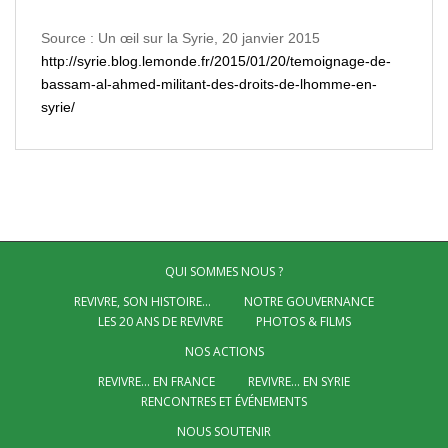
Source : Un œil sur la Syrie, 20 janvier 2015
http://syrie.blog.lemonde.fr/2015/01/20/temoignage-de-
bassam-al-ahmed-militant-des-droits-de-lhomme-en-
syrie/
QUI SOMMES NOUS ?
REVIVRE, SON HISTOIRE…
NOTRE GOUVERNANCE
LES 20 ANS DE REVIVRE
PHOTOS & FILMS
NOS ACTIONS
REVIVRE… EN FRANCE
REVIVRE… EN SYRIE
RENCONTRES ET ÉVÉNEMENTS
NOUS SOUTENIR