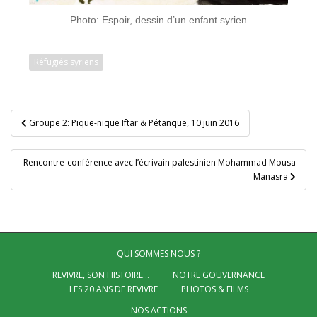
Photo: Espoir, dessin d’un enfant syrien
Réfugiés syriens
Navigation
Groupe 2: Pique-nique Iftar & Pétanque, 10 juin 2016
de
l’article
Rencontre-conférence avec l’écrivain palestinien Mohammad Mousa
Manasra
QUI SOMMES NOUS ?
REVIVRE, SON HISTOIRE…
NOTRE GOUVERNANCE
LES 20 ANS DE REVIVRE
PHOTOS & FILMS
NOS ACTIONS