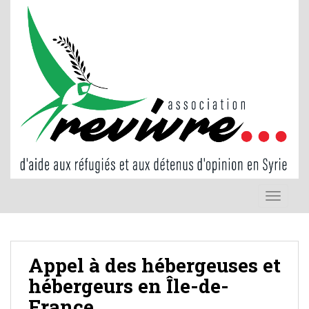
S
k
i
p
t
o
m
a
i
n
c
o
TOGGLE
n
t
e
n
Appel à des hébergeuses et
t
hébergeurs en Île-de-
France