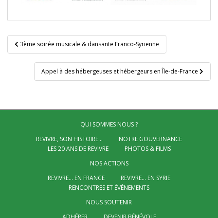
Navigation
3ème soirée musicale & dansante Franco-Syrienne
de
l’article
Appel à des hébergeuses et hébergeurs en Île-de-France
QUI SOMMES NOUS ?
REVIVRE, SON HISTOIRE…
NOTRE GOUVERNANCE
LES 20 ANS DE REVIVRE
PHOTOS & FILMS
NOS ACTIONS
REVIVRE… EN FRANCE
REVIVRE… EN SYRIE
RENCONTRES ET ÉVÉNEMENTS
NOUS SOUTENIR
ADHÉRER
DEVENIR BÉNÉVOLE