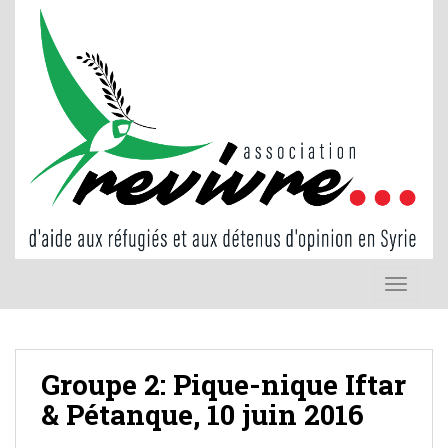
S
k
i
p
t
o
m
a
i
n
c
o
TOGGLE
n
t
e
n
Groupe 2: Pique-nique Iftar
t
& Pétanque, 10 juin 2016