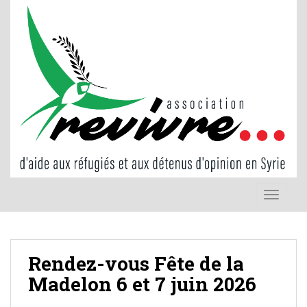
S
k
i
p
t
o
m
a
i
n
c
o
TOGGLE
n
t
e
n
Rendez-vous Fête de la
t
Madelon 6 et 7 juin 2026