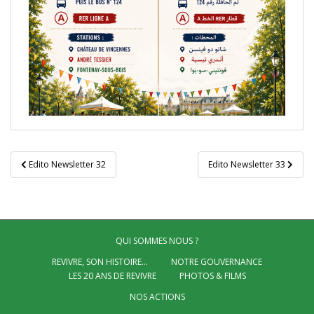
Navigation
Edito Newsletter 32
Edito Newsletter 33
de
l’article
QUI SOMMES NOUS ?
REVIVRE, SON HISTOIRE…
NOTRE GOUVERNANCE
LES 20 ANS DE REVIVRE
PHOTOS & FILMS
NOS ACTIONS