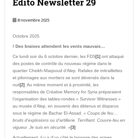
Edito Newsletter 29
8 novembre 2025
Octobre 2025
! Des braises attendent les vents mauvais…
Ce lundi soir du 6 octobre dernier, les FDS
[1]
ont attaqué
des postes de contrôle du nouveau régime dans le
quartier Cheikh-Maqsoud d’Alep. Rafales de mitraillettes
et pilonnages aux mortiers se sont déversés dans la
nuit
[2]
. Au même moment et à proximité, les
responsables de Créative Memory for Syria préparaient
l’organisation des tables-rondes « Survivor Witnesses »
au musée d’Alep, en souvenir des détenus et disparus
sous le régime de Bachar El-Assad.
« Coups de feu…
bruits d’explosions ou d’artillerie. Terrifiant. Couvre-feu en
vigueur. Je suis en sécurité
. »
[3]
Actuellement, il y a d’un côté le langage des armes