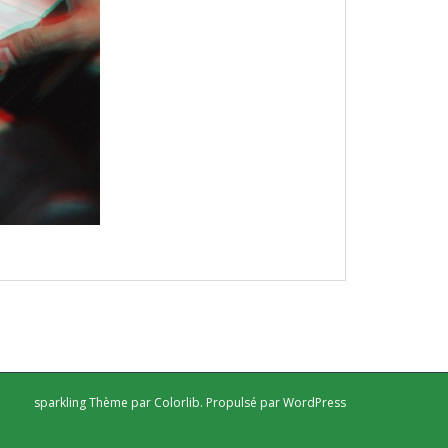
sparkling Thème par
Colorlib
. Propulsé par
WordPress