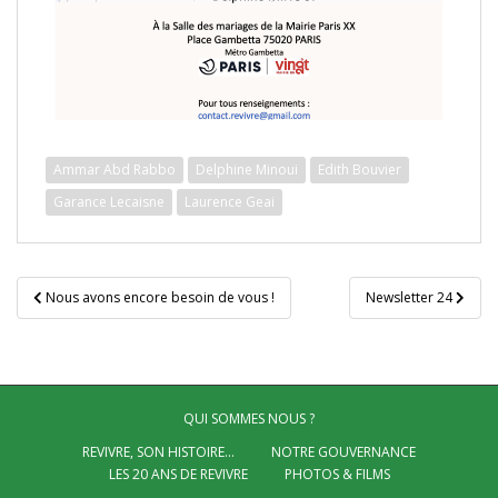
Ammar Abd Rabbo
Delphine Minoui
Edith Bouvier
Garance Lecaisne
Laurence Geai
Navigation
Nous avons encore besoin de vous !
Newsletter 24
de
l’article
QUI SOMMES NOUS ?
REVIVRE, SON HISTOIRE…
NOTRE GOUVERNANCE
LES 20 ANS DE REVIVRE
PHOTOS & FILMS