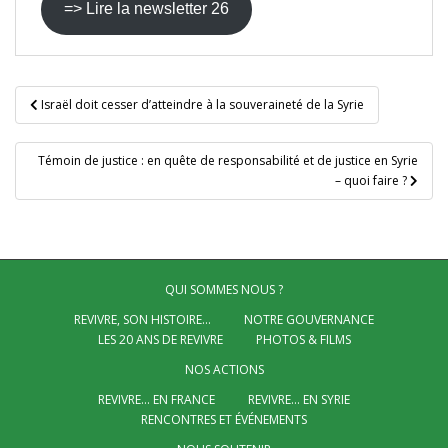
=> Lire la newsletter 26
Navigation
Israël doit cesser d’atteindre à la souveraineté de la Syrie
de
l’article
Témoin de justice : en quête de responsabilité et de justice en Syrie
– quoi faire ?
QUI SOMMES NOUS ?
REVIVRE, SON HISTOIRE…
NOTRE GOUVERNANCE
LES 20 ANS DE REVIVRE
PHOTOS & FILMS
NOS ACTIONS
REVIVRE… EN FRANCE
REVIVRE… EN SYRIE
RENCONTRES ET ÉVÉNEMENTS