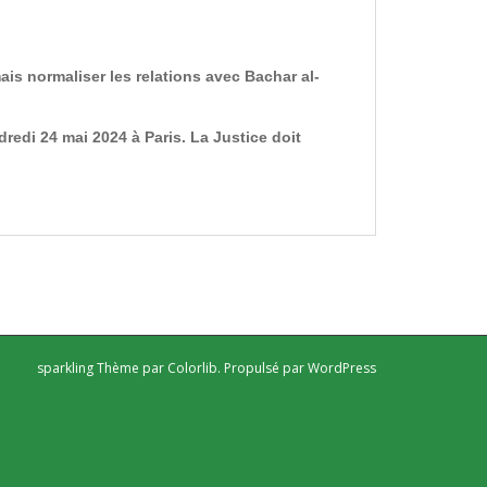
ais normaliser les relations avec Bachar al-
edi 24 mai 2024 à Paris. La Justice doit
sparkling Thème par
Colorlib
. Propulsé par
WordPress