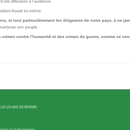
t été diffusées à l’audience.
ésident Assad lui-même.
ns, et tout particulièrement les dirigeants de notre pays, à ne jam
 martyrise son peuple.
 crimes contre l’humanité et des crimes de guerre, comme ce vendr
LES 20 ANS DE REVIVRE