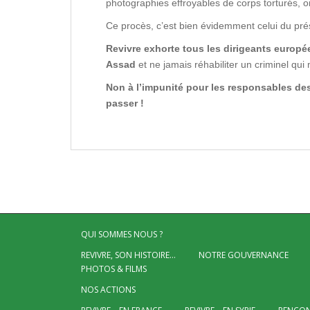
photographies effroyables de corps torturés, on
Ce procès, c’est bien évidemment celui du pr
Revivre exhorte tous les dirigeants europée
Assad
et ne jamais réhabiliter un criminel qui
Non à l’impunité pour les responsables des
passer !
QUI SOMMES NOUS ?
REVIVRE, SON HISTOIRE…
NOTRE GOUVERNANCE
PHOTOS & FILMS
NOS ACTIONS