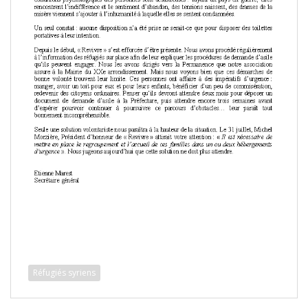
Réfugiés syriens