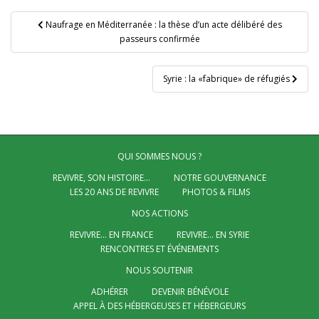
Navigation
Naufrage en Méditerranée : la thèse d’un acte délibéré des
de
passeurs confirmée
l’article
Syrie : la «fabrique» de réfugiés
QUI SOMMES NOUS ?
REVIVRE, SON HISTOIRE…
NOTRE GOUVERNANCE
LES 20 ANS DE REVIVRE
PHOTOS & FILMS
NOS ACTIONS
REVIVRE… EN FRANCE
REVIVRE… EN SYRIE
RENCONTRES ET ÉVÉNEMENTS
NOUS SOUTENIR
ADHÉRER
DEVENIR BÉNÉVOLE
APPEL À DES HÉBERGEUSES ET HÉBERGEURS