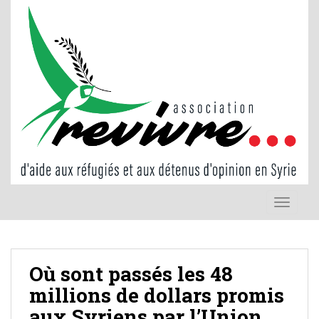
S
k
i
p
t
o
m
a
i
n
c
o
TOGGLE
n
t
e
n
Où sont passés les 48
t
millions de dollars promis
aux Syriens par l’Union