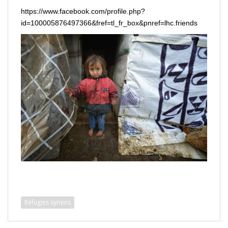
https://www.facebook.com/profile.php?
id=100005876497366&fref=tl_fr_box&pnref=lhc.friends
Réfugiés syriens