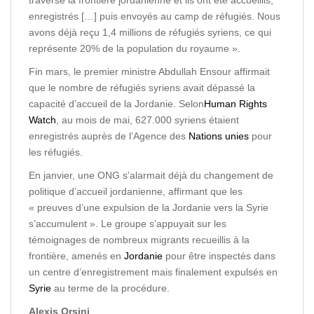
traversé la frontière jordanienne et ils ont été accueillis,
enregistrés […] puis envoyés au camp de réfugiés. Nous
avons déjà reçu 1,4 millions de réfugiés syriens, ce qui
représente 20% de la population du royaume ».
Fin mars, le premier ministre Abdullah Ensour affirmait
que le nombre de réfugiés syriens avait dépassé la
capacité d’accueil de la Jordanie. Selon
Human Rights
Watch
, au mois de mai, 627.000 syriens étaient
enregistrés auprès de l’Agence des
Nations unies
pour
les réfugiés.
En janvier, une ONG s’alarmait déjà du changement de
politique d’accueil jordanienne, affirmant que les
« preuves d’une expulsion de la Jordanie vers la Syrie
s’accumulent ». Le groupe s’appuyait sur les
témoignages de nombreux migrants recueillis à la
frontière, amenés en
Jordanie
pour être inspectés dans
un centre d’enregistrement mais finalement expulsés en
Syrie
au terme de la procédure.
Alexis Orsini