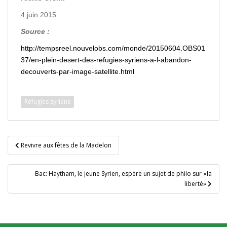
4 juin 2015
Source :
http://tempsreel.nouvelobs.com/monde/20150604.OBS01
37/en-plein-desert-des-refugies-syriens-a-l-abandon-
decouverts-par-image-satellite.html
Réfugiés syriens
Navigation
Revivre aux fêtes de la Madelon
de
l’article
Bac: Haytham, le jeune Syrien, espère un sujet de philo sur «la
liberté»