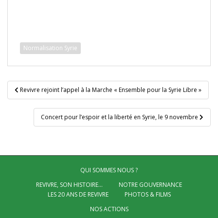
Normalisation Syrie
Navigation
Revivre rejoint l’appel à la Marche « Ensemble pour la Syrie Libre »
de
l’article
Concert pour l’espoir et la liberté en Syrie, le 9 novembre
QUI SOMMES NOUS ?
REVIVRE, SON HISTOIRE…
NOTRE GOUVERNANCE
LES 20 ANS DE REVIVRE
PHOTOS & FILMS
NOS ACTIONS