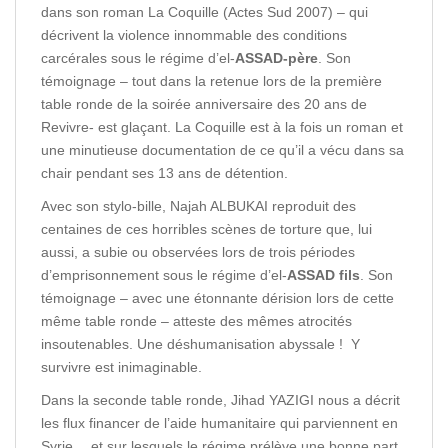
dans son roman La Coquille (Actes Sud 2007) – qui
décrivent la violence innommable des conditions
carcérales sous le régime d’el-
ASSAD-père
. Son
témoignage – tout dans la retenue lors de la première
table ronde de la soirée anniversaire des 20 ans de
Revivre- est glaçant. La Coquille est à la fois un roman et
une minutieuse documentation de ce qu’il a vécu dans sa
chair pendant ses 13 ans de détention.
Avec son stylo-bille, Najah ALBUKAI reproduit des
centaines de ces horribles scènes de torture que, lui
aussi, a subie ou observées lors de trois périodes
d’emprisonnement sous le régime d’el-
ASSAD fils
. Son
témoignage – avec une étonnante dérision lors de cette
même table ronde – atteste des mêmes atrocités
insoutenables. Une déshumanisation abyssale ! Y
survivre est inimaginable.
Dans la seconde table ronde, Jihad YAZIGI nous a décrit
les flux financer de l’aide humanitaire qui parviennent en
Syrie… et sur lesquels le régime prélève une bonne part.