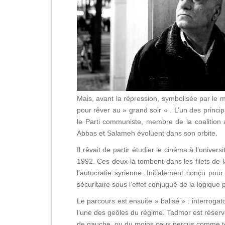
Mais, avant la répression, symbolisée par le
pour rêver au » grand soir « . L’un des princip
le Parti communiste, membre de la coalition 
Abbas et Salameh évoluent dans son orbite.
Il rêvait de partir étudier le cinéma à l’univ
1992. Ces deux-là tombent dans les filets de l
l’autocratie syrienne. Initialement conçu pou
sécuritaire sous l’effet conjugué de la logiqu
Le parcours est ensuite » balisé » : interroga
l’une des geôles du régime. Tadmor est réservé
de gauche, ou du moins ceux perçus comme te