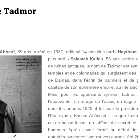
de Tadmor
Abbas*
, 59 ans, arrêté en 1987, relâché 14 ans plus tard./
Haytham 
plus tard. /
Salameh Kaileh
, 56 ans, arrêté 
de ruines antiques, le nom de Tadmor est sy
temples et de colonnades qui surgissent des 
de Damas, dans l’écrin de palmiers et de gr
capitale de son éphémère empire, au IIIe siècl
Mais, pour les opposants syriens, Tadmor,
l’épouvante. En marge de l’oasis, un bagne 
dans les années 1920, il fut pour le présiden
l’Etat syrien, Bachar Al-Assad -, ce que Taz
cul-de-basse-fosse, un abîme de secret et 
hommes. Après l’avoir fermé au début de
autorités syriennes l’ont rouvert durant l’été 