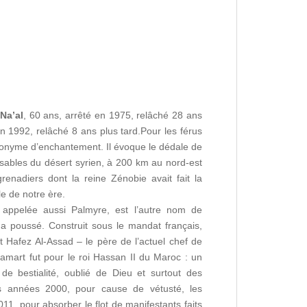
Na’al
, 60 ans, arrêté en 1975, relâché 28 ans
en 1992, relâché 8 ans plus tard.
Pour les férus
nonyme d’enchantement. Il évoque le dédale de
sables du désert syrien, à 200 km au nord-est
enadiers dont la reine Zénobie avait fait la
e de notre ère.
 appelée aussi Palmyre, est l’autre nom de
a poussé. Construit sous le mandat français,
t Hafez Al-Assad – le père de l’actuel chef de
mamart fut pour le roi Hassan II du Maroc : un
de bestialité, oublié de Dieu et surtout des
s années 2000, pour cause de vétusté, les
2011, pour absorber le flot de manifestants faits