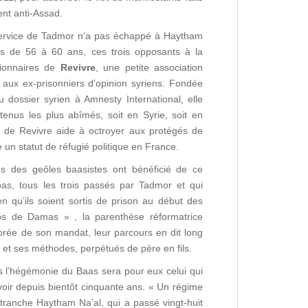
ent anti-Assad.
service de Tadmor n’a pas échappé à Haytham
s de 56 à 60 ans, ces trois opposants à la
sionnaires de
Revivre
, une petite association
 aux ex-prisonniers d’opinion syriens. Fondée
 dossier syrien à Amnesty International, elle
tenus les plus abîmés, soit en Syrie, soit en
s de Revivre aide à octroyer aux protégés de
re un statut de réfugié politique en France.
s des geôles baasistes ont bénéficié de ce
s, tous les trois passés par Tadmor et qui
ien qu’ils soient sortis de prison au début des
s de Damas » , la parenthèse réformatrice
orée de son mandat, leur parcours en dit long
t et ses méthodes, perpétués de père en fils.
s l’hégémonie du Baas sera pour eux celui qui
uvoir depuis bientôt cinquante ans. « Un régime
 tranche Haytham Na’al, qui a passé vingt-huit