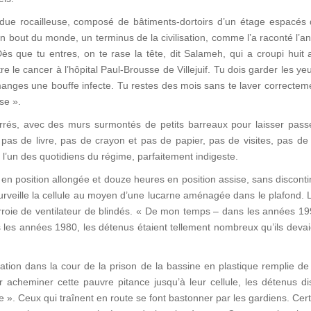
ue rocailleuse, composé de bâtiments-dortoirs d’un étage espacés de
un bout du monde, un terminus de la civilisation, comme l’a raconté l’a
ès que tu entres, on te rase la tête, dit Salameh, qui a croupi huit 
tre le cancer à l’hôpital Paul-Brousse de Villejuif. Tu dois garder le
nges une bouffe infecte. Tu restes des mois sans te laver correcteme
se ».
rés, avec des murs surmontés de petits barreaux pour laisser passe
n, pas de livre, pas de crayon et pas de papier, pas de visites, pas d
n, l’un des quotidiens du régime, parfaitement indigeste.
en position allongée et douze heures en position assise, sans discon
i surveille la cellule au moyen d’une lucarne aménagée dans le plafond.
oie de ventilateur de blindés. « De mon temps – dans les années 1990
 les années 1980, les détenus étaient tellement nombreux qu’ils devaient
ration dans la cour de la prison de la bassine en plastique remplie 
acheminer cette pauvre pitance jusqu’à leur cellule, les détenus 
ze ». Ceux qui traînent en route se font bastonner par les gardiens. Certa