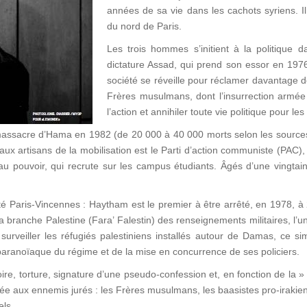
années de sa vie dans les cachots syriens. I
du nord de Paris.
Les trois hommes s’initient à la politique 
dictature Assad, qui prend son essor en 197
société se réveille pour réclamer davantage 
Frères musulmans, dont l’insurrection armée
l’action et annihiler toute vie politique pour l
 massacre d’Hama en 1982 (de 20 000 à 40 000 morts selon les source
aux artisans de la mobilisation est le Parti d’action communiste (PAC),
au pouvoir, qui recrute sur les campus étudiants. Âgés d’une vingtai
ersité Paris-Vincennes : Haytham est le premier à être arrêté, en 1978,
a branche Palestine (Fara’ Falestin) des renseignements militaires, l’u
r surveiller les réfugiés palestiniens installés autour de Damas, ce 
e paranoïaque du régime et de la mise en concurrence de ses policiers.
toire, torture, signature d’une pseudo-confession et, en fonction de la 
e aux ennemis jurés : les Frères musulmans, les baasistes pro-irakiens
ls.