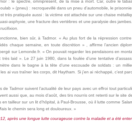
admor : le spectre, omniprésent, de la mise à mort. Car, outre le ta
oulab » (pneu) : recroquevillé dans un pneu d’automobile, le prisonnier
 très pratiquée aussi : la victime est attachée sur une chaise métalliq
quasi-asphyxie, une fracture des vertèbres et une paralysie des jambes. 
rucifixion.
fonctionne, bien sûr, à Tadmor. « Au plus fort de la répression cont
és chaque semaine, en toute discrétion » , affirme l’ancien diplo
, hébergé sur Lemonde.fr. « On pouvait regarder les pendaisons en mont
it très laid ». Le 27 juin 1980, dans la foulée d’une tentative d’assas
pénètre dans le bagne à la tête d’une escouade de soldats : un mill
 les ai vus traîner les corps, dit Haytham. Si j’en ai réchappé, c’est 
s de Tadmor suivent l’actualité de leur pays avec un effroi tout particulie
avent aussi que, au mois d’août, des tirs nourris ont retenti sur le site 
s en tailleur sur un lit d’hôpital, à Paul-Brousse, où il lutte comme Sa
Mais le chemin sera long et douloureux. »
2, après une longue lutte courageuse contre la maladie et a été enterré