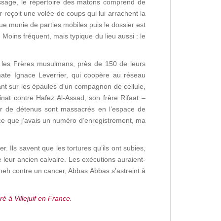
bassage, le répertoire des matons comprend de
 reçoit une volée de coups qui lui arrachent la
ue munie de parties mobiles puis le dossier est
Moins fréquent, mais typique du lieu aussi : le
re les Frères musulmans, près de 150 de leurs
mate Ignace Leverrier, qui coopère au réseau
ant sur les épaules d’un compagnon de cellule,
sinat contre Hafez Al-Assad, son frère Rifaat –
ier de détenus sont massacrés en l’espace de
parce que j’avais un numéro d’enregistrement, ma
r. Ils savent que les tortures qu’ils ont subies,
de leur ancien calvaire. Les exécutions auraient-
lameh contre un cancer, Abbas Abbas s’astreint à
 à Villejuif en France.