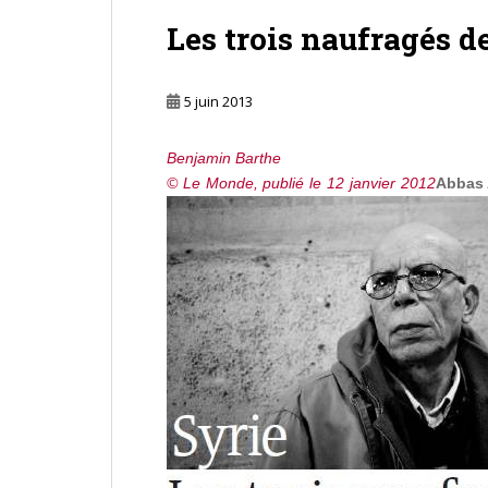
Les trois naufragés 
5 juin 2013
Benjamin Barthe
© Le Monde, publié le 12 janvier 2012
Abbas 