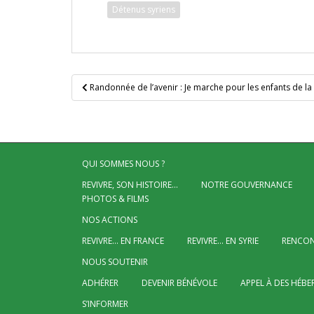
Détenus syriens
Navigation
Randonnée de l’avenir : Je marche pour les enfants de la 
de
l’article
QUI SOMMES NOUS ?
REVIVRE, SON HISTOIRE…
NOTRE GOUVERNANCE
PHOTOS & FILMS
NOS ACTIONS
REVIVRE… EN FRANCE
REVIVRE… EN SYRIE
RENCON
NOUS SOUTENIR
ADHÉRER
DEVENIR BÉNÉVOLE
APPEL À DES HÉBE
S’INFORMER