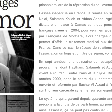
prisonniers lors de la répression du soulèvem
Passée inaperçue en France, la remise en 
Na’al, Salameh Kaileh et Abbas Abbas. Agé
dictature en place à Damas sont des pen
française créée en 2004, pour venir en aide
par Françoise de Morzière, alors chargée du
permet d’offrir un traitement médical aux dé
France. Dans ce cas, le réseau de relation
l’association un logis et un titre de séjour, voi
En sept années, une quinzaine de rescapé
programme, dont Haytham, Salameh et Abba
vivent aujourd’hui entre Paris et la Syrie. B
années 2000, dans le cadre du « printemp
ouverte et refermée par Bachar Al-Assad à l’
sur l’horreur carcérale syrienne, sur son espri
Le système qui a garanti depuis quarante an
précipitera la chute de ce parti honni, au po
aussi assassin, ça ne peut pas continuer » ,