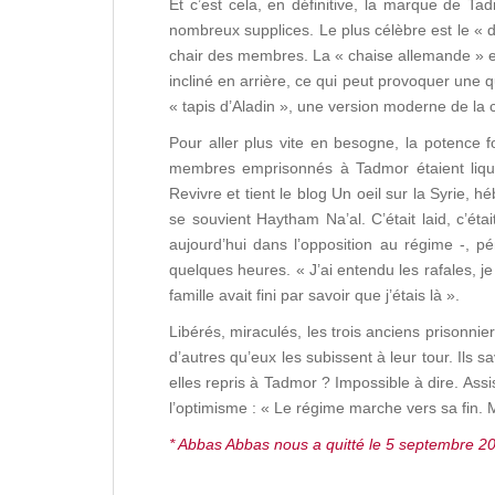
Et c’est cela, en définitive, la marque de T
nombreux supplices. Le plus célèbre est le « d
chair des membres. La « chaise allemande » est
incliné en arrière, ce qui peut provoquer une 
« tapis d’Aladin », une version moderne de la c
Pour aller plus vite en besogne, la potence 
membres emprisonnés à Tadmor étaient liquid
Revivre et tient le blog Un oeil sur la Syrie
se souvient Haytham Na’al. C’était laid, c’éta
aujourd’hui dans l’opposition au régime -, 
quelques heures. « J’ai entendu les rafales, je
famille avait fini par savoir que j’étais là ».
Libérés, miraculés, les trois anciens prisonnier
d’autres qu’eux les subissent à leur tour. Ils s
elles repris à Tadmor ? Impossible à dire. Assi
l’optimisme : « Le régime marche vers sa fin. 
* Abbas Abbas nous a quitté le 5 septembre 201