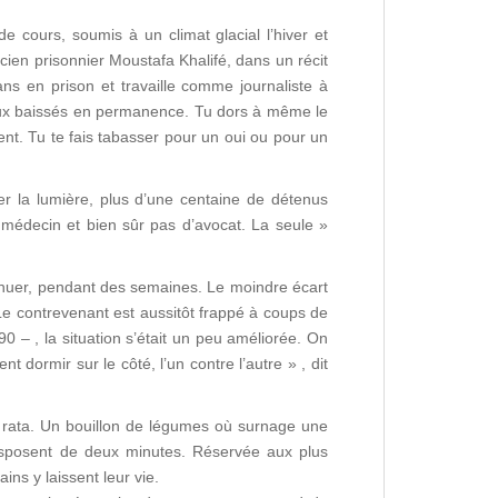
 cours, soumis à un climat glacial l’hiver et
ncien prisonnier Moustafa Khalifé, dans un récit
ans en prison et travaille comme journaliste à
s yeux baissés en permanence. Tu dors à même le
nt. Tu te fais tabasser pour un oui ou pour un
r la lumière, plus d’une centaine de détenus
e médecin et bien sûr pas d’avocat. La seule »
tinuer, pendant des semaines. Le moindre écart
 Le contrevenant est aussitôt frappé à coups de
 – , la situation s’était un peu améliorée. On
 dormir sur le côté, l’un contre l’autre » , dit
de rata. Un bouillon de légumes où surnage une
disposent de deux minutes. Réservée aux plus
ins y laissent leur vie.