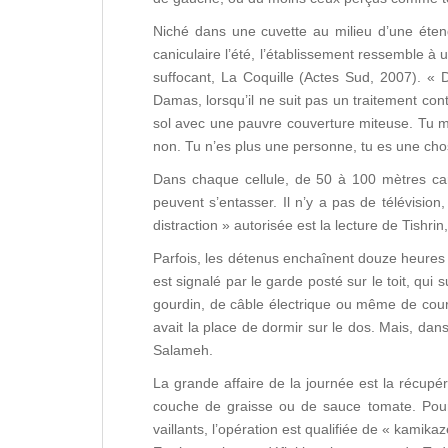
Niché dans une cuvette au milieu d’une étend
caniculaire l’été, l’établissement ressemble à 
suffocant, La Coquille (Actes Sud, 2007). « D
Damas, lorsqu’il ne suit pas un traitement con
sol avec une pauvre couverture miteuse. Tu ma
non. Tu n’es plus une personne, tu es une cho
Dans chaque cellule, de 50 à 100 mètres car
peuvent s’entasser. Il n’y a pas de télévisio
distraction » autorisée est la lecture de Tishri
Parfois, les détenus enchaînent douze heures 
est signalé par le garde posté sur le toit, qu
gourdin, de câble électrique ou même de courr
avait la place de dormir sur le dos. Mais, dans
Salameh.
La grande affaire de la journée est la récupé
couche de graisse ou de sauce tomate. Pour 
vaillants, l’opération est qualifiée de « kamika