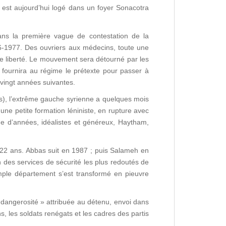
l est aujourd’hui logé dans un foyer Sonacotra
dans la première vague de contestation de la
6-1977. Des ouvriers aux médecins, toute une
de liberté. Le mouvement sera détourné par les
 fournira au régime le prétexte pour passer à
es vingt années suivantes.
s), l’extrême gauche syrienne a quelques mois
 une petite formation léniniste, en rupture avec
ne d’années, idéalistes et généreux, Haytham,
 à 22 ans. Abbas suit en 1987 ; puis Salameh en
n des services de sécurité les plus redoutés de
simple département s’est transformé en pieuvre
» dangerosité » attribuée au détenu, envoi dans
, les soldats renégats et les cadres des partis