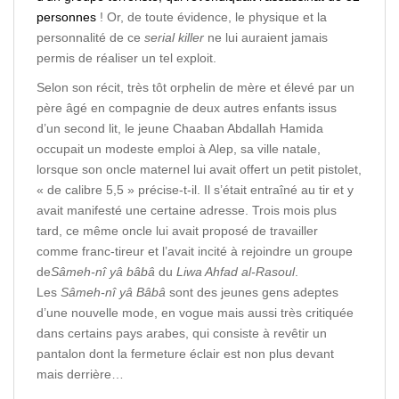
personnes
! Or, de toute évidence, le physique et la
personnalité de ce
serial killer
ne lui auraient jamais
permis de réaliser un tel exploit.
Selon son récit, très tôt orphelin de mère et élevé par un
père âgé en compagnie de deux autres enfants issus
d’un second lit, le jeune Chaaban Abdallah Hamida
occupait un modeste emploi à Alep, sa ville natale,
lorsque son oncle maternel lui avait offert un petit pistolet,
« de calibre 5,5 » précise-t-il. Il s’était entraîné au tir et y
avait manifesté une certaine adresse. Trois mois plus
tard, ce même oncle lui avait proposé de travailler
comme franc-tireur et l’avait incité à rejoindre un groupe
de
Sâmeh-nî yâ bâbâ
du
Liwa Ahfad al-Rasoul
.
Les
Sâmeh-nî yâ Bâbâ
sont des jeunes gens adeptes
d’une nouvelle mode, en vogue mais aussi très critiquée
dans certains pays arabes, qui consiste à revêtir un
pantalon dont la fermeture éclair est non plus devant
mais derrière…