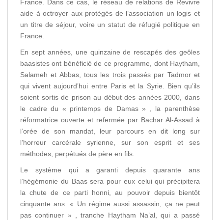
France. Dans ce cas, le réseau de relations de Revivre
aide à octroyer aux protégés de l’association un logis et
un titre de séjour, voire un statut de réfugié politique en
France.
En sept années, une quinzaine de rescapés des geôles
baasistes ont bénéficié de ce programme, dont Haytham,
Salameh et Abbas, tous les trois passés par Tadmor et
qui vivent aujourd’hui entre Paris et la Syrie. Bien qu’ils
soient sortis de prison au début des années 2000, dans
le cadre du « printemps de Damas » , la parenthèse
réformatrice ouverte et refermée par Bachar Al-Assad à
l’orée de son mandat, leur parcours en dit long sur
l’horreur carcérale syrienne, sur son esprit et ses
méthodes, perpétués de père en fils.
Le système qui a garanti depuis quarante ans
l’hégémonie du Baas sera pour eux celui qui précipitera
la chute de ce parti honni, au pouvoir depuis bientôt
cinquante ans. « Un régime aussi assassin, ça ne peut
pas continuer » , tranche Haytham Na’al, qui a passé