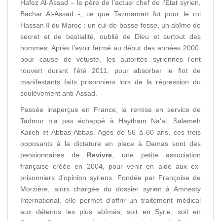
Hafez Al-Assad – le père de l’actuel chef de l’Etat syrien,
Bachar Al-Assad -, ce que Tazmamart fut pour le roi
Hassan II du Maroc : un cul-de-basse-fosse, un abîme de
secret et de bestialité, oublié de Dieu et surtout des
hommes. Après l’avoir fermé au début des années 2000,
pour cause de vétusté, les autorités syriennes l’ont
rouvert durant l’été 2011, pour absorber le flot de
manifestants faits prisonniers lors de la répression du
soulèvement anti-Assad.
Passée inaperçue en France, la remise en service de
Tadmor n’a pas échappé à Haytham Na’al, Salameh
Kaileh et Abbas Abbas. Agés de 56 à 60 ans, ces trois
opposants à la dictature en place à Damas sont des
pensionnaires de
Revivre
, une petite association
française créée en 2004, pour venir en aide aux ex-
prisonniers d’opinion syriens. Fondée par Françoise de
Morzière, alors chargée du dossier syrien à Amnesty
International, elle permet d’offrir un traitement médical
aux détenus les plus abîmés, soit en Syrie, soit en