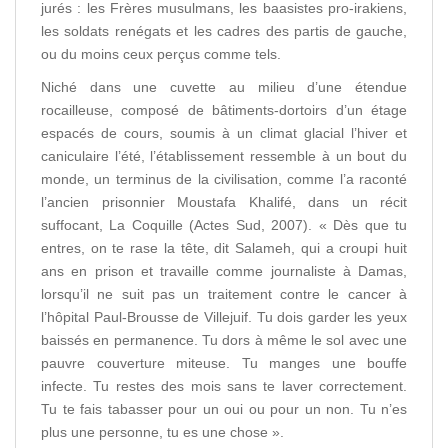
jurés : les Frères musulmans, les baasistes pro-irakiens,
les soldats renégats et les cadres des partis de gauche,
ou du moins ceux perçus comme tels.
Niché dans une cuvette au milieu d’une étendue
rocailleuse, composé de bâtiments-dortoirs d’un étage
espacés de cours, soumis à un climat glacial l’hiver et
caniculaire l’été, l’établissement ressemble à un bout du
monde, un terminus de la civilisation, comme l’a raconté
l’ancien prisonnier Moustafa Khalifé, dans un récit
suffocant, La Coquille (Actes Sud, 2007). « Dès que tu
entres, on te rase la tête, dit Salameh, qui a croupi huit
ans en prison et travaille comme journaliste à Damas,
lorsqu’il ne suit pas un traitement contre le cancer à
l’hôpital Paul-Brousse de Villejuif. Tu dois garder les yeux
baissés en permanence. Tu dors à même le sol avec une
pauvre couverture miteuse. Tu manges une bouffe
infecte. Tu restes des mois sans te laver correctement.
Tu te fais tabasser pour un oui ou pour un non. Tu n’es
plus une personne, tu es une chose ».