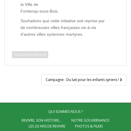
la Ville de
Fontenay-sous-Bois.
Souhaitons que cette initiative soit reprise par
de nombreuses villes françaises vis-à-vis
d’autres villes syriennes martyres.
Association Revivre
Navigation
Campagne : Du lait pour les enfants syriens !
de
l’article
QUI SOMMES NOUS ?
REVIVRE, SON HISTOIRE…
NOTRE GOUVERNANCE
LES 20 ANS DE REVIVRE
PHOTOS & FILMS