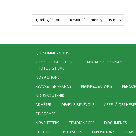
Navigation
Réfugiés syriens – Revivre à Fontenay-sous-Bois
de
l’article
QUI SOMMES NOUS ?
REVIVRE, SON HISTOIRE…
NOTRE GOUVERNANCE
PHOTOS & FILMS
NOS ACTIONS
REVIVRE… EN FRANCE
REVIVRE… EN SYRIE
RENCON
NOUS SOUTENIR
ADHÉRER
DEVENIR BÉNÉVOLE
APPEL À DES HÉBE
S’INFORMER
NEWSLETTERS
TÉMOIGNAGES
DOCUMENTS
CULTURE
SPECTACLES
EXPOSITIONS
FILMS