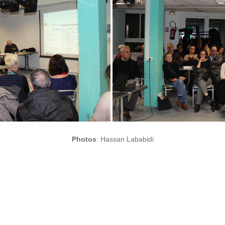
Photos
: Hassan Lababidi