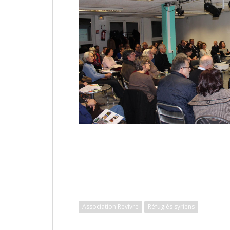
Association Revivre
Réfugiés syriens