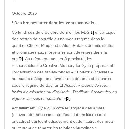
Octobre 2025
! Des braises attendent les vents mauvais…
Ce lundi soir du 6 octobre dernier, les FDS
[1]
ont attaqué
des postes de contrôle du nouveau régime dans le
quartier Cheikh-Maqsoud d’Alep. Rafales de mitraillettes
et pilonnages aux mortiers se sont déversés dans la
nuit
[2]
. Au même moment et à proximité, les
responsables de Créative Memory for Syria préparaient
l’organisation des tables-rondes « Survivor Witnesses »
au musée d’Alep, en souvenir des détenus et disparus
sous le régime de Bachar El-Assad.
« Coups de feu…
bruits d’explosions ou d’artillerie. Terrifiant. Couvre-feu en
vigueur. Je suis en sécurité
. »
[3]
Actuellement, il y a d’un côté le langage des armes
(souvent de milices incontrôlées et de militaires mal
encadrés) qui tuent odieusement et de l’autre, des mots
qui tentent de réparer les relations humaines
;