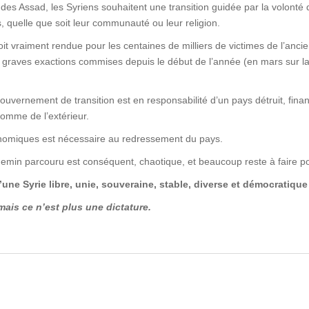
es Assad, les Syriens souhaitent une transition guidée par la volonté de
, quelle que soit leur communauté ou leur religion.
soit vraiment rendue pour les centaines de milliers de victimes de l’anci
es graves exactions commises depuis le début de l’année (en mars sur l
ouvernement de transition est en responsabilité d’un pays détruit, fin
 comme de l’extérieur.
conomiques est nécessaire au redressement du pays.
emin parcouru est conséquent, chaotique, et beaucoup reste à faire po
une Syrie libre, unie, souveraine, stable, diverse et démocratique 
ais ce n’est plus une dictature.