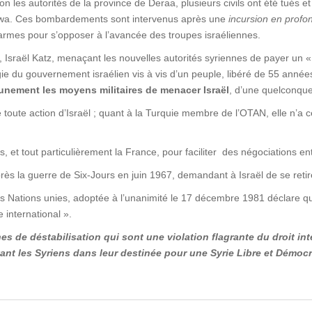
n les autorités de la province de Deraa, plusieurs civils ont été tués et
Nawa. Ces bombardements sont intervenus après une
incursion en profo
es armes pour s’opposer à l’avancée des troupes israéliennes.
Israël Katz, menaçant les nouvelles autorités syriennes de payer un « lou
ie du gouvernement israélien vis à vis d’un peuple, libéré de 55 années
unement les moyens militaires de menacer Israël
, d’une quelconque
 toute action d’Israël ; quant à la Turquie membre de l’OTAN, elle n’a ce
, et tout particulièrement la France, pour faciliter des négociations entr
rès la guerre de Six-Jours en juin 1967, demandant à Israël de se retir
s Nations unies, adoptée à l’unanimité le 17 décembre 1981 déclare que
e international ».
s de déstabilisation qui sont une violation flagrante du droit int
ant les Syriens dans leur destinée pour une Syrie Libre et Démoc