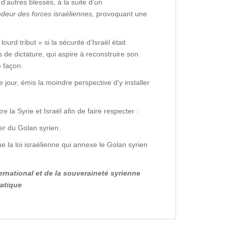
 d’autres blessés, à la suite d’un
ndeur des forces israéliennes
,
provoquant une
rd tribut » si la sécurité d’Israël était
 de dictature, qui aspire à reconstruire son
 façon.
 jour, émis la moindre perspective d’y installer
e la Syrie et Israël afin de faire respecter :
er du Golan syrien.
 la loi israélienne qui annexe le Golan syrien
ernational et de la souveraineté syrienne
ratique