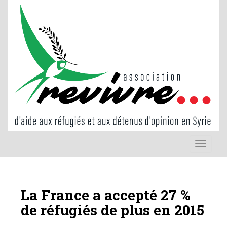
S
k
i
p
t
o
m
a
i
n
c
o
TOGGLE
n
t
e
n
La France a accepté 27 %
t
de réfugiés de plus en 2015