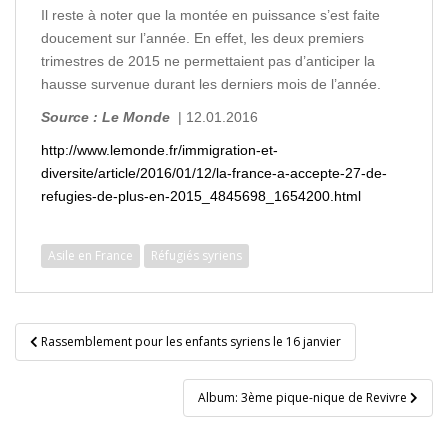
Il reste à noter que la montée en puissance s’est faite
doucement sur l’année. En effet, les deux premiers
trimestres de 2015 ne permettaient pas d’anticiper la
hausse survenue durant les derniers mois de l’année.
Source : Le Monde
| 12.01.2016
http://www.lemonde.fr/immigration-et-
diversite/article/2016/01/12/la-france-a-accepte-27-de-
refugies-de-plus-en-2015_4845698_1654200.html
Asile en France
Réfugiés syriens
Navigation
Rassemblement pour les enfants syriens le 16 janvier
de
l’article
Album: 3ème pique-nique de Revivre