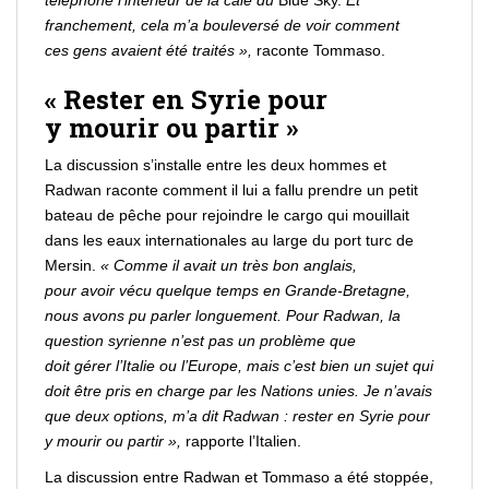
téléphone l’intérieur de la cale du
Blue
Sky.
Et
franchement, cela m’a bouleversé de
voir
comment
ces
gens
avaient été traités »,
raconte Tommaso.
«
Rester
en Syrie pour
y
mourir
ou
partir
»
La discussion s’installe entre les deux hommes et
Radwan raconte comment il lui a fallu
prendre
un petit
bateau de pêche pour
rejoindre
le cargo qui mouillait
dans les eaux internationales au large du port turc de
Mersin.
« Comme il avait un très bon anglais,
pour
avoir
vécu quelque temps en Grande-
Bretagne
,
nous avons pu
parler
longuement. Pour Radwan, la
question syrienne n’est pas un problème que
doit
gérer
l’Italie ou l’Europe, mais c’est bien un sujet qui
doit
être
pris en charge par les Nations unies. Je n’avais
que deux options, m’a dit Radwan :
rester
en Syrie pour
y
mourir
ou partir »,
rapporte l’Italien.
La discussion entre Radwan et Tommaso a été stoppée,