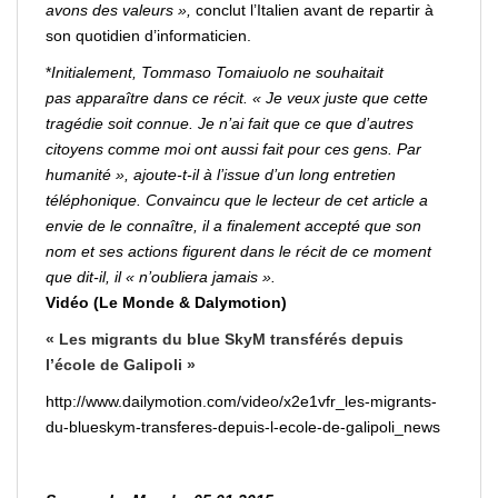
avons des valeurs »,
conclut l’Italien avant de
repartir
à
son quotidien d’informaticien.
*
Initialement, Tommaso Tomaiuolo ne souhaitait
pas
apparaître
dans ce récit. « Je veux juste que cette
tragédie soit connue. Je n’ai fait que ce que d’autres
citoyens comme moi ont aussi fait pour ces gens. Par
humanité », ajoute-t-il à l’issue d’un long entretien
téléphonique. Convaincu que le lecteur de cet article a
envie de le
connaître
, il a finalement accepté que son
nom et ses actions figurent dans le récit de ce moment
que dit-il, il « n’oubliera jamais ».
Vidéo (Le Monde & Dalymotion)
« Les migrants du blue SkyM transférés depuis
l’école de Galipoli »
http://www.dailymotion.com/video/x2e1vfr_les-migrants-
du-blueskym-transferes-depuis-l-ecole-de-galipoli_news