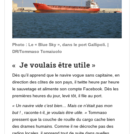
Photo : Le « Blue Sky », dans le port Gallipoli. |
DR/Tommaso Tomaiuolo
« Je voulais
être
utile »
Dès qu’il apprend que le navire vogue sans capitaine, en
direction des côtes de son pays,
il twitte heure par heure
le sauvetage
et alimente son compte
Facebook
. Dès les
premières heures du jour, levé tôt, il file au port.
« Un navire vide c’est bien… Mais ce n’était pas mon
but ! ,
raconte-t-il,
je voulais
être
utile. »
Tommaso
pressent que la couche de rouille du cargo cache bien
des drames humains. Comme il ne décroche pas des
radios locales, il apprend tout de suite dans quelles