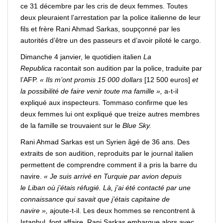
ce 31 décembre par les cris de deux femmes. Toutes
deux pleuraient l’arrestation par la
police
italienne de leur
fils et frère Rani Ahmad Sarkas, soupçonné par les
autorités d’être un des passeurs et d’avoir piloté le cargo.
Dimanche 4 janvier, le quotidien italien
La
Republica
racontait son audition par la police, traduite par
l’AFP.
« Ils m’ont promis 15 000 dollars
[12 500 euros]
et
la possibilité de
faire
venir
toute ma
famille
»,
a-t-il
expliqué aux inspecteurs. Tommaso confirme que les
deux femmes lui ont expliqué que treize autres membres
de la famille se trouvaient sur le
Blue Sky.
Rani Ahmad Sarkas est un Syrien âgé de 36 ans. Des
extraits de son audition, reproduits par le journal italien
permettent de
comprendre
comment il a pris la barre du
navire.
« Je suis arrivé en Turquie par avion depuis
le
Liban
où j’étais réfugié. Là, j’ai été contacté par une
connaissance qui savait que j’étais capitaine de
navire »,
ajoute-t-il. Les deux hommes se rencontrent à
Istanbul, font affaire. Rani Sarkas embarque alors avec