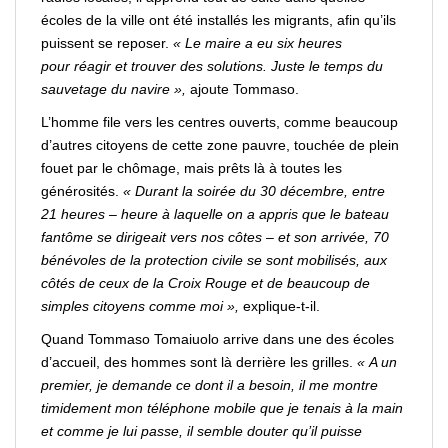
écoles de la ville ont été installés les migrants, afin qu’ils
puissent se
reposer
.
« Le maire a eu six heures
pour
réagir
et
trouver
des solutions. Juste le temps du
sauvetage du navire »,
ajoute Tommaso.
L’homme file vers les centres ouverts, comme beaucoup
d’autres citoyens de cette zone pauvre, touchée de plein
fouet par le chômage, mais prêts là à toutes les
générosités.
« Durant la soirée du 30 décembre, entre
21 heures – heure à laquelle on a appris que le bateau
fantôme se dirigeait vers nos côtes – et son arrivée, 70
bénévoles de la protection civile se sont mobilisés, aux
côtés de ceux de la Croix Rouge et de beaucoup de
simples citoyens comme
moi
»,
explique-t-il.
Quand Tommaso Tomaiuolo arrive dans une des écoles
d’accueil, des hommes sont là derrière les grilles.
« A un
premier, je demande ce dont il a besoin, il me montre
timidement mon téléphone mobile que je tenais à la main
et comme je lui passe, il semble
douter
qu’il puisse