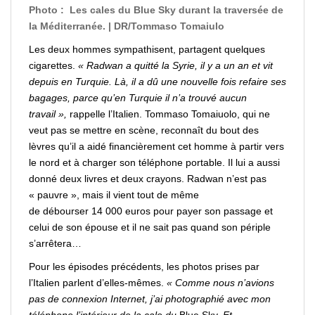
Photo :
Les cales du Blue Sky durant la traversée de
la Méditerranée. | DR/Tommaso Tomaiulo
Les deux hommes sympathisent, partagent quelques
cigarettes.
« Radwan a quitté la
Syrie
, il y a un an et vit
depuis en Turquie. Là, il a dû une nouvelle fois refaire ses
bagages, parce qu’en Turquie il n’a trouvé aucun
travail »,
rappelle l’Italien. Tommaso Tomaiuolo, qui ne
veut pas se
mettre
en scène, reconnaît du bout des
lèvres qu’il a aidé financièrement cet homme à
partir
vers
le nord et à
charger
son téléphone portable. Il lui a aussi
donné deux
livres
et deux crayons. Radwan n’est pas
« pauvre », mais il vient tout de même
de
débourser
14 000 euros pour
payer
son passage et
celui de son épouse et il ne sait pas quand son périple
s’arrêtera…
Pour les épisodes précédents, les photos prises par
l’Italien parlent d’elles-mêmes.
« Comme nous n’avions
pas de connexion Internet, j’ai photographié avec mon