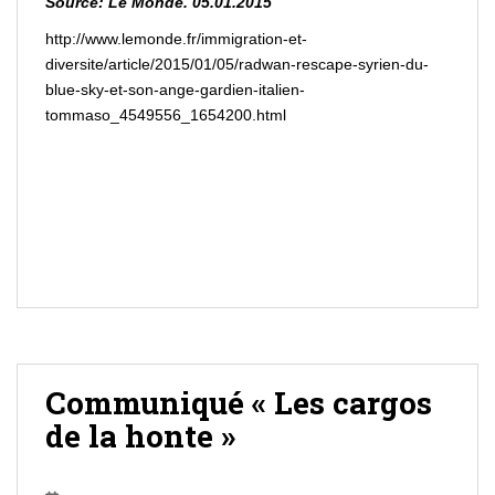
Source
: Le Monde. 05.01.2015
http://www.lemonde.fr/immigration-et-
diversite/article/2015/01/05/radwan-rescape-syrien-du-
blue-sky-et-son-ange-gardien-italien-
tommaso_4549556_1654200.html
Communiqué « Les cargos
de la honte »