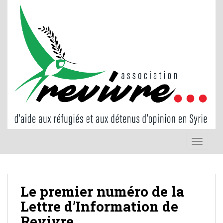
S
k
i
p
t
o
m
a
i
n
c
o
TOGGLE
n
t
e
n
Le premier numéro de la
t
Lettre d’Information de
Revivre